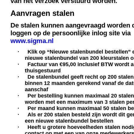
van het verzoek verstuurd worden.
Aanvragen stalen
De stalen kunnen aangevraagd worden d
loggen op de persoonlijke inlog site via
www.sigma.nl
·
Klik op “Nieuwe stalenbundel bestellen” e
nieuwe stalenbundel van 200 kleurstalen 
·
Factuur van €95,00 inclusief BTW wordt 
thuisgestuurd
·
De stalenbundel geeft recht op 200 stalen,
binnen 12 maanden gerekend vanaf de da
aanschaf
·
Per bestelling kunnen maximaal 20 stalen
worden met een maximum van 3 stalen per
·
Per maand kunnen maximaal 50 stalen be
·
Als er 200 stalen besteld zijn wordt dit g
een nieuwe stalenbundel bestellen
·
Heeft u grotere hoeveelheden stalen nod
contact op met een van onze medewerkers